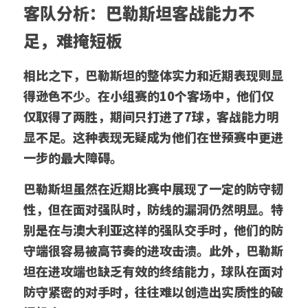
客队分析：巴勒斯坦客战能力不
足，难掩短板
相比之下，巴勒斯坦的整体实力和近期表现则显
得逊色不少。在小组赛的10个客场中，他们仅
仅取得了两胜，期间只打进了7球，客战能力明
显不足。这种表现无疑成为他们在世预赛中更进
一步的最大障碍。
巴勒斯坦虽然在近期比赛中展现了一定的防守韧
性，但在面对强队时，防线的漏洞仍然明显。特
别是在与澳大利亚这样的强队交手时，他们的防
守端很容易被高节奏的进攻击溃。此外，巴勒斯
坦在进攻端也缺乏有效的终结能力，球队在面对
防守紧密的对手时，往往难以创造出实质性的破