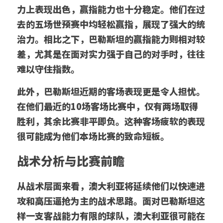
力上表现出色，赢指能力也十分稳定。他们在过
去的五场世预赛中均轻松赢指，展现了强大的统
治力。相比之下，巴勒斯坦的赢指能力则相对较
差，尤其是在面对实力强于自己的对手时，往往
难以守住指数。
此外，巴勒斯坦近期的客场表现更是令人担忧。
在他们最近的10场客场比赛中，仅有两场取得
胜利，其余比赛非平即负。这种客场疲软的表现
很可能成为他们本场比赛的致命短板。
战术分析与比赛前瞻
从战术层面来看，澳大利亚将延续他们以快速进
攻和高压逼抢为主的战术思路。面对巴勒斯坦这
样一支客战能力有限的球队，澳大利亚很可能在