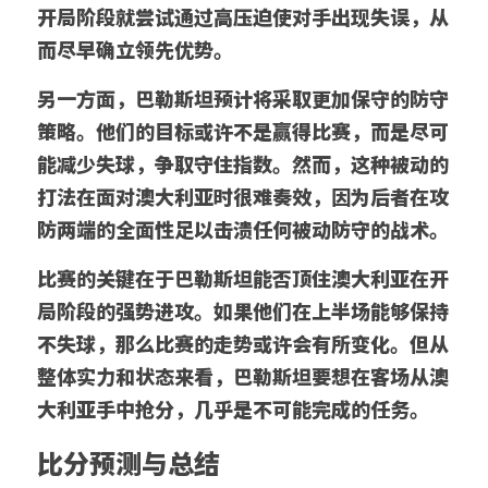
开局阶段就尝试通过高压迫使对手出现失误，从
而尽早确立领先优势。
另一方面，巴勒斯坦预计将采取更加保守的防守
策略。他们的目标或许不是赢得比赛，而是尽可
能减少失球，争取守住指数。然而，这种被动的
打法在面对澳大利亚时很难奏效，因为后者在攻
防两端的全面性足以击溃任何被动防守的战术。
比赛的关键在于巴勒斯坦能否顶住澳大利亚在开
局阶段的强势进攻。如果他们在上半场能够保持
不失球，那么比赛的走势或许会有所变化。但从
整体实力和状态来看，巴勒斯坦要想在客场从澳
大利亚手中抢分，几乎是不可能完成的任务。
比分预测与总结