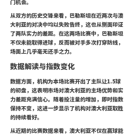
门机会。
从双方的历史交锋来看，巴勒斯坦在近两次与澳
大利亚的对决中均以失败告终，这也从侧面印证
了两队实力的差距。在这两场比赛中，巴勒斯坦
不仅未能取得进球，反而被对手多次打穿防线，
场面上几乎毫无还手之力。
数据解读与指数变化
数据方面，机构为本场比赛开出了主队让1.5球
的初盘，这表明市场对澳大利亚的主场优势和实
力差距充满信心。随着投注量的增加，即时指数
保持不变，这进一步显示了机构对澳大利亚取胜
的持续看好。
从近期的比赛数据来看，澳大利亚不仅在赢球能