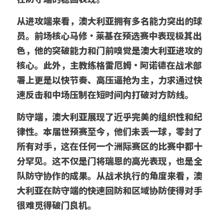
从进攻端来看，澳大利亚拥有多名能力突出的球
员。前场核心马修·莱基在预选赛中表现极其出
色，他的突破能力和门前嗅觉是澳大利亚进攻的
核心。此外，主教练格雷厄姆·阿诺德在战术部
署上更是以快节奏、高压逼抢为主，力求通过快
速反击和中场压制在短时间内打破对方防线。
防守端，澳大利亚展现了近乎完美的组织性和纪
律性。本届世预赛至今，他们未丢一球，零封了
所有对手，这在任何一个洲际赛区的比赛中都十
分罕见。这不仅是门将瑞恩的高光表现，也是全
队防守协作的成果。从战术执行的角度来看，澳
大利亚在防守端的快速回防和区域协防使得对手
很难觅得破门良机。