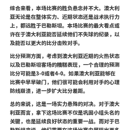
综合来看，本场比赛的胜负悬念并不大。澳大利
亚无论是在整体实力、近期状态还是战术执行力
上，都远胜于巴勒斯坦。本场比赛的最大看点或
许在于澳大利亚能否延续他们不失球的纪录，以
及能否以更大的比分击败对手。
比分预测方面，考虑到澳大利亚近期的火热状态
以及巴勒斯坦客场的糟糕表现，一个合理的预测
比分可能是3-0或者4-0。如果澳大利亚能够在
比赛中早早破门，他们很可能会利用对手的心理
防线崩溃，进一步扩大比分差距。
总的来说，这是一场实力悬殊的对决。对于澳大
利亚而言，拿下这场比赛不仅是巩固小组头名的
关键，也是延续良好状态的重要一战。而对于巴
勒斯坦来说，他们需要在这场比赛中展现出更多