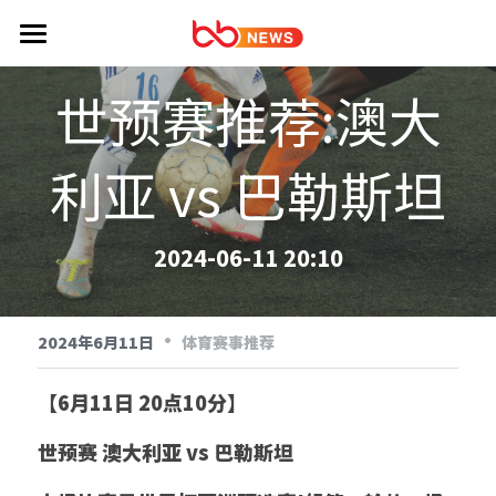
游戏产品
世预赛推荐:澳大
合作平台
电子游艺
利亚 vs 巴勒斯坦
彩票游戏
BBIN信息
BBIN金博乐
体育赛事
AG亚游
优惠领取
2024-06-11 20:10
BB 专区
合作活动快充
最新消息
·
2024年6月11日
体育赛事推荐
注册
合作伙伴
【6月11日 20点10分】
世预赛 澳大利亚 vs 巴勒斯坦