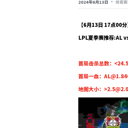
·
2024年6月13日
体育赛
【6月13日 17点00
LPL夏季赛推荐:
AL v
首局击杀总数：<24.5
首局一血：AL@1.84
地图大小：>2.5@2.0