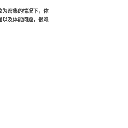
较为密集的情况下，体
固以及体能问题，很难