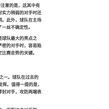
得注意的是，这其中有
对实力稍弱的对手时还
洞。此外，球队在主场
了一丝不确定性。
是球队最大的亮点之
严密的对手时，容易陷
定比赛走势的关键。
之一。球队在过去的
发挥。值得一提的是，
零封对手，攻防两端表