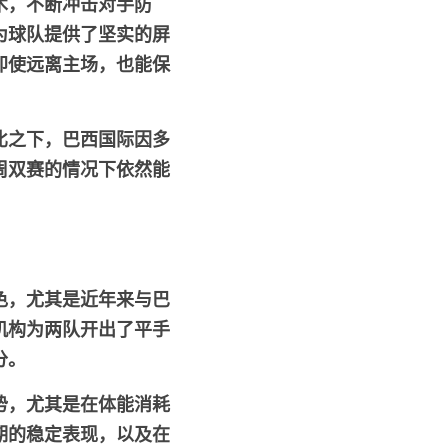
术，不断冲击对手防
为球队提供了坚实的屏
即使远离主场，也能保
比之下，巴西国际因多
周双赛的情况下依然能
色，尤其是近年来与巴
机构为两队开出了平手
分。
势，尤其是在体能消耗
期的稳定表现，以及在