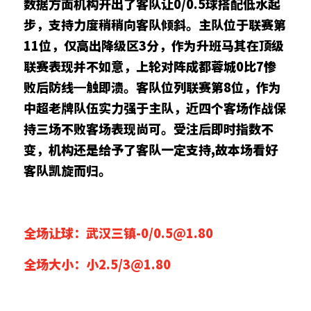
数据方面机构开出了客队让0/0.5球搭配低水起
步，支持力度稍稍向客队倾斜。主队位于联赛第
11位，仅高出降级区3分，作为升班马其在顶级
联赛表现并不如意，上轮对阵成都蓉城0比7惨
败后防线━触即溃。客队位列联赛第8位，作为
中超老牌队伍实力强于主队，近四个客场作战保
持三场不败客场表现尚可。受注后即时指数不
变，机构还是给予了客队一定支持,故本场看好
客队凯旋而归。
全场让球：武汉三镇-0/0.5@1.80
全场大小：小2.5/3@1.80