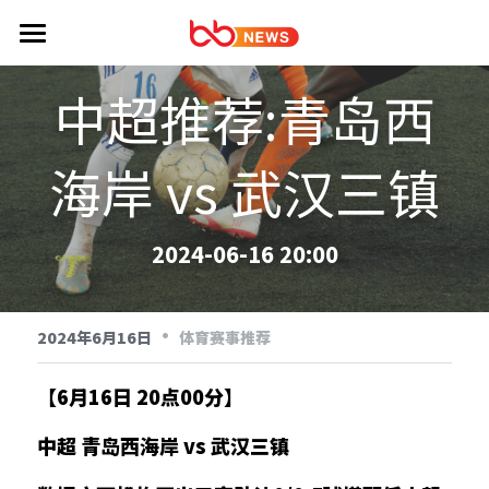
游戏产品
中超推荐:青岛西
合作平台
电子游艺
海岸 vs 武汉三镇
彩票游戏
BBIN信息
BBIN金博乐
体育赛事
AG亚游
优惠领取
2024-06-16 20:00
BB 专区
合作活动快充
最新消息
·
2024年6月16日
体育赛事推荐
注册
合作伙伴
【6月16日 20点00分】
中超 青岛西海岸 vs 武汉三镇