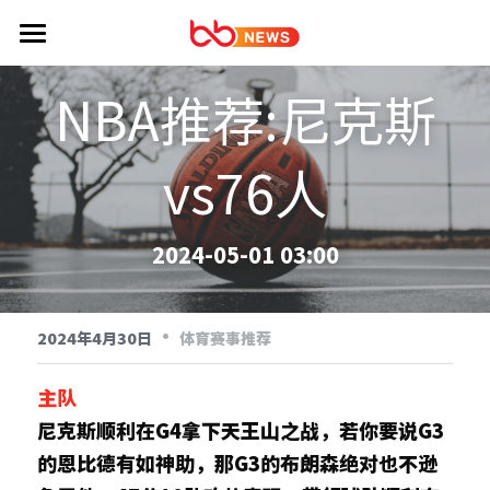
游戏产品
NBA推荐:尼克斯
合作平台
电子游艺
vs76人
彩票游戏
BBIN信息
BBIN金博乐
体育赛事
AG亚游
优惠领取
2024-05-01 03:00
BB 专区
合作活动快充
最新消息
·
2024年4月30日
体育赛事推荐
注册
合作伙伴
主队
尼克斯顺利在G4拿下天王山之战，若你要说G3
的恩比德有如神助，那G3的布朗森绝对也不逊