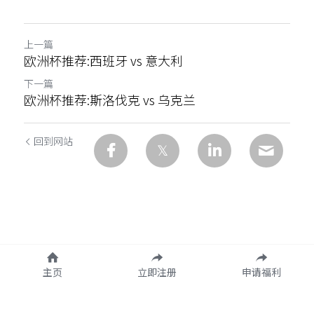
上一篇
欧洲杯推荐:西班牙 vs 意大利
下一篇
欧洲杯推荐:斯洛伐克 vs 乌克兰
回到网站
主页
立即注册
申请福利