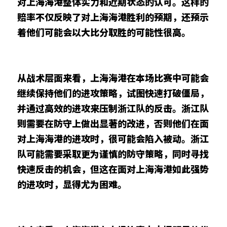
对上海海港整体实力和近期状态的认可。这样的
赔率不仅反映了对上海海港胜利的预期，还预示
着他们可能会以大比分取胜的可能性很高。
从战术层面来看，上海海港在本场比赛中可能会
继续保持他们的进攻策略，试图快速打破僵局，
并通过高效的进攻来压制浙江队的反击。浙江队
则需要在防守上做出显著的改进，否则他们在面
对上海海港的进攻时，很可能会陷入被动。浙江
队可能需要采取更为谨慎的防守策略，同时寻找
快速反击的机会，但这在面对上海海港如此强势
的进攻时，显得尤为困难。