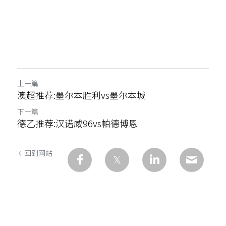
上一篇
澳超推荐:墨尔本胜利vs墨尔本城
下一篇
德乙推荐:汉诺威96vs帕德博恩
回到网站