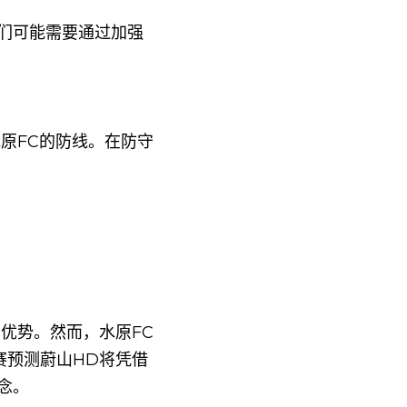
们可能需要通过加强
原FC的防线。在防守
优势。然而，水原FC
赛预测蔚山HD将凭借
念。