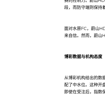
赛的控制力。蔚山H
段，而防守端则保持
面对水原FC，蔚山
来自信。然而，蔚山
博彩数据与机构态度
从博彩机构给出的数据
配了中水位。这种开
即使在受注后，指数