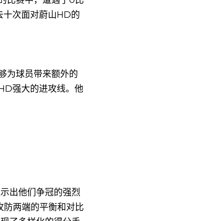
去十次面对蔚山HD的
够为球员带来额外的
HD强大的进攻线。他
显示出他们争冠的强烈
攻防两端的平衡和对比