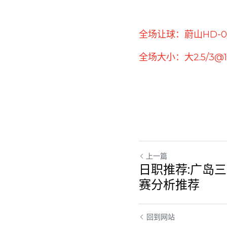
全场让球：蔚山HD-0/0
全场大小：大2.5/3@1
上一篇
日职推荐:广岛三箭 v
回到网站