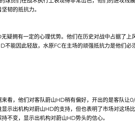
D的球员们在战术执行上表现得非常出色，他们的进攻线
着坚韧的抵抗力。
HD无疑拥有一定的心理优势。他们在历史对战中占据了上
HD不能因此轻敌，水原FC在主场的顽强抵抗力是他们必
来看，他们对客队蔚山HD稍有偏好，开出的是客队让0/0
盘显示出机构对蔚山HD的支持，但也表明了市场对这场
保持不变，显示出机构对蔚山HD势头的信心。