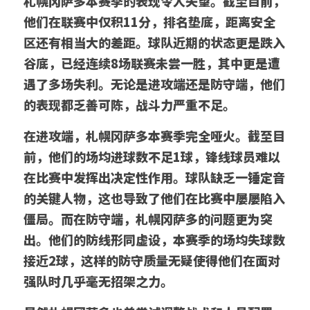
札幌冈萨多本赛季的表现令人失望。截至目前，
他们在联赛中仅积11分，排名垫底，距离安全
区还有相当大的差距。球队近期的状态更是跌入
谷底，已经连续8场联赛未尝一胜，其中更是遭
遇了多场失利。无论是进攻端还是防守端，他们
的表现都乏善可陈，战斗力严重不足。
在进攻端，札幌冈萨多本赛季完全哑火。截至目
前，他们的场均进球数不足1球，锋线球员难以
在比赛中发挥出决定性作用。球队缺乏一锤定音
的关键人物，这也导致了他们在比赛中屡屡陷入
僵局。而在防守端，札幌冈萨多的问题更为突
出。他们的防线形同虚设，本赛季的场均失球数
接近2球，这样的防守质量无疑使得他们在面对
强队时几乎毫无招架之力。