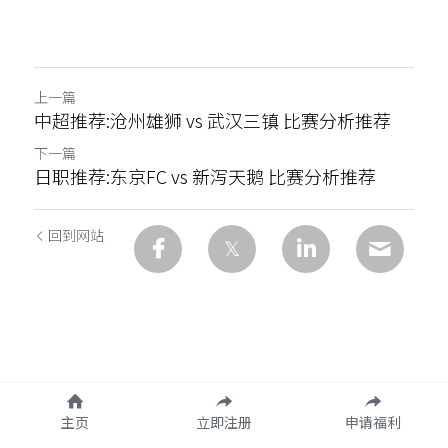
上一篇
中超推荐:沧州雄狮 vs 武汉三镇 比赛分析推荐
下一篇
日职推荐:东京FC vs 新泻天鹅 比赛分析推荐
回到网站
主页
立即注册
申请福利