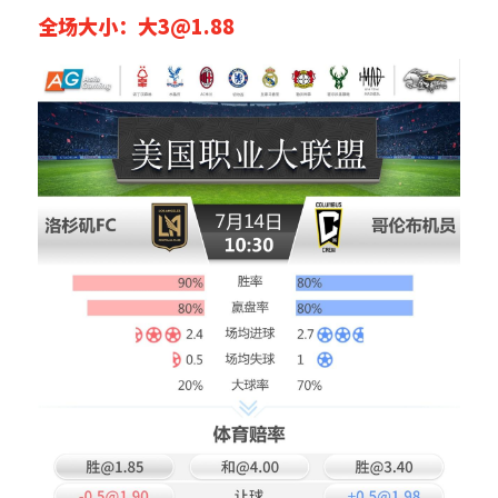
全场大小：大3@1.88