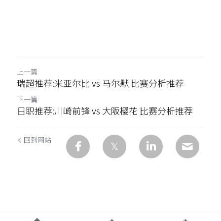
上一篇
瑞超推荐:米亚尔比 vs 马尔默 比赛分析推荐
下一篇
日职推荐:川崎前锋 vs 大阪樱花 比赛分析推荐
回到网站