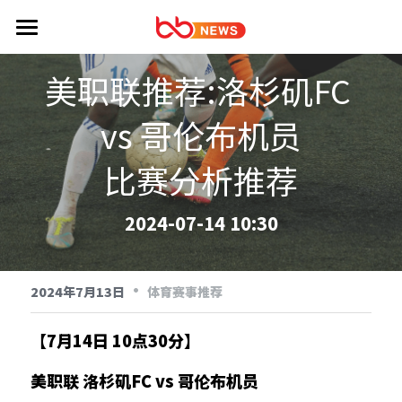
游戏产品
美职联推荐:洛杉矶FC 
合作平台
电子游艺
vs 哥伦布机员
彩票游戏
BBIN信息
BBIN金博乐
比赛分析推荐
体育赛事
AG亚游
优惠领取
2024-07-14 10:30
BB 专区
合作活动快充
最新消息
注册
·
2024年7月13日
体育赛事推荐
合作伙伴
【7月14日 10点30分】
美职联 洛杉矶FC vs 哥伦布机员