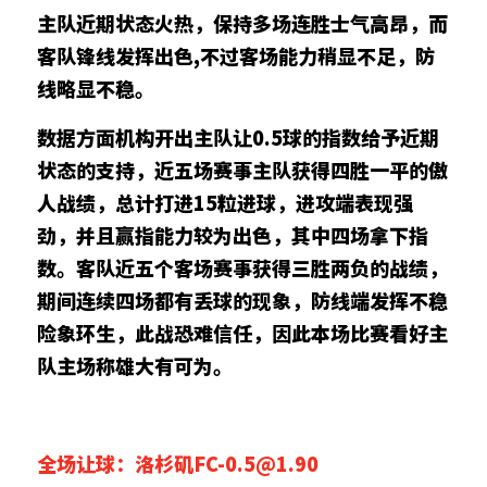
主队近期状态火热，保持多场连胜士气高昂，而
客队锋线发挥出色,不过客场能力稍显不足，防
线略显不稳。
数据方面机构开出主队让0.5球的指数给予近期
状态的支持，近五场赛事主队获得四胜一平的傲
人战绩，总计打进15粒进球，进攻端表现强
劲，并且赢指能力较为出色，其中四场拿下指
数。客队近五个客场赛事获得三胜两负的战绩，
期间连续四场都有丢球的现象，防线端发挥不稳
险象环生，此战恐难信任，因此本场比赛看好主
队主场称雄大有可为。
全场让球：洛杉矶FC-0.5@1.90