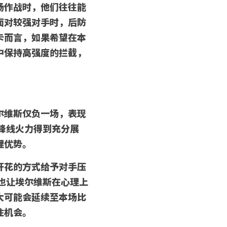
场作战时，他们往往能
面对较强对手时，后防
卡而言，如果希望在本
中保持高强度的拦截，
尔维斯仅负一场，表现
锋线火力得到充分展
理优势。
开花的方式给予对手压
也让埃尔维斯在心理上
大可能会延续至本场比
住机会。