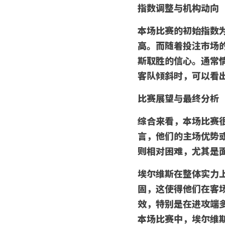
指数调整与机构动向
本场比赛的初始指数
高。而随着投注市场的
斯取胜的信心。通常
客队倾斜时，可以看
比赛展望与最终分析
综合来看，本场比赛
言，他们的主场优势
则相对困难，尤其是
埃尔维斯在整体实力
固，这使得他们在客
效，特别是在进攻端
本场比赛中，埃尔维