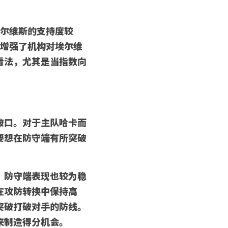
埃尔维斯的支持度较
步增强了机构对埃尔维
看法，尤其是当指数向
破口。对于主队哈卡而
要想在防守端有所突破
，防守端表现也较为稳
在攻防转换中保持高
突破打破对手的防线。
来制造得分机会。