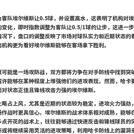
为客队埃尔维斯让0.5球，并设置高水，这表明了机构对
变化，即时指数调整为客队让0.5/1球的让步，这进一
情况下，盘口的调整反映了市场对球队实力和近期状态的
出机构更为看好埃尔维斯能够在客场拿下胜利。
很可能是一场攻防战，双方都将力争在对手防线中找到突
或许能够在某种程度上增强他们的进攻表现。然而，哈卡
面对状态正佳且锋线攻击力强的埃尔维斯。
上略占上风，尤其是近期的状态较为稳定，进攻火力强劲
场作战时更具信心。埃尔维斯的战术体系相对成熟，能够
多点开花的战术上，往往能够通过快速反击和锋线球员的
斯或将继续采用灵活的进攻策略，利用哈卡防线上的漏洞