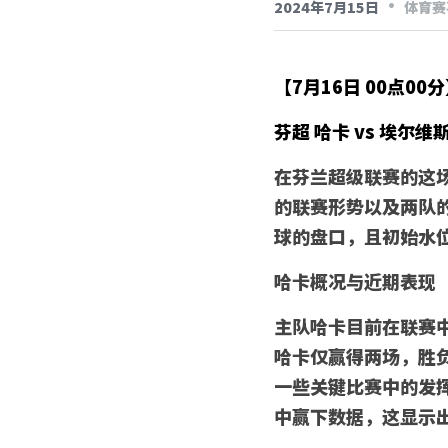
·
2024年7月15日
体育赛
【7月16日 00点00
芬超 哈卡 vs 埃尔维
在芬兰超级联赛的这场
的联赛形势以及两队
球的盘口，且初始水
哈卡概况与近期表现
主队哈卡目前在联赛
哈卡仅赢得两场，胜
一些关键比赛中的发
中赢下数据，这显示