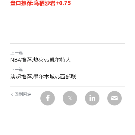
盘口推荐:
鸟栖沙岩+0.75
上一篇
NBA推荐:热火vs凯尔特人
下一篇
澳超推荐:墨尔本城vs西部联
回到网站