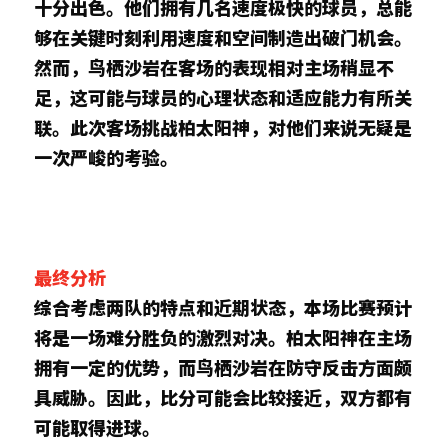
十分出色。他们拥有几名速度极快的球员，总能
够在关键时刻利用速度和空间制造出破门机会。
然而，鸟栖沙岩在客场的表现相对主场稍显不
足，这可能与球员的心理状态和适应能力有所关
联。此次客场挑战柏太阳神，对他们来说无疑是
一次严峻的考验。
最终分析
综合考虑两队的特点和近期状态，本场比赛预计
将是一场难分胜负的激烈对决。柏太阳神在主场
拥有一定的优势，而鸟栖沙岩在防守反击方面颇
具威胁。因此，比分可能会比较接近，双方都有
可能取得进球。