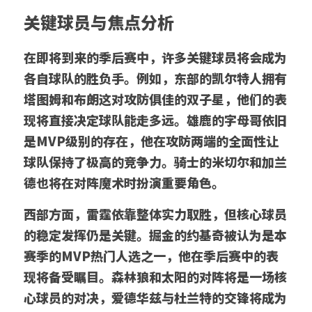
关键球员与焦点分析
在即将到来的季后赛中，许多关键球员将会成为
各自球队的胜负手。例如，东部的凯尔特人拥有
塔图姆和布朗这对攻防俱佳的双子星，他们的表
现将直接决定球队能走多远。雄鹿的字母哥依旧
是MVP级别的存在，他在攻防两端的全面性让
球队保持了极高的竞争力。骑士的米切尔和加兰
德也将在对阵魔术时扮演重要角色。
西部方面，雷霆依靠整体实力取胜，但核心球员
的稳定发挥仍是关键。掘金的约基奇被认为是本
赛季的MVP热门人选之一，他在季后赛中的表
现将备受瞩目。森林狼和太阳的对阵将是一场核
心球员的对决，爱德华兹与杜兰特的交锋将成为