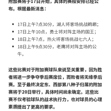
附加赛将于17日开始，具体的赛程安排已经公
布。根据最新消息：
17日上午7点30分，湖人将客场挑战鹈鹕；
17日上午10点，勇士将对阵主场的国王；
18日上午7点，热火将客场挑战七六人；
18日上午9点30分，老鹰将对阵主场的公
牛。
这些比赛对于附加赛球队来说至关重要，因为胜
者将进一步争夺季后赛席位，而败者将无缘季后
赛。至于最终决定东、西部第八种子归属的附加
赛将于20日举行，具体时间尚未确定。这些比
赛不仅考验球队的战术执行力，也对球员的心理
素质提出了更高的要求。