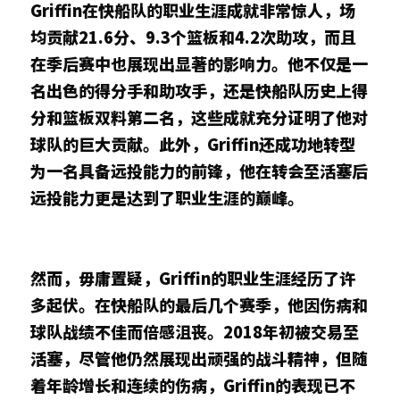
Griffin在快船队的职业生涯成就非常惊人，场
均贡献21.6分、9.3个篮板和4.2次助攻，而且
在季后赛中也展现出显著的影响力。他不仅是一
名出色的得分手和助攻手，还是快船队历史上得
分和篮板双料第二名，这些成就充分证明了他对
球队的巨大贡献。此外，Griffin还成功地转型
为一名具备远投能力的前锋，他在转会至活塞后
远投能力更是达到了职业生涯的巅峰。
然而，毋庸置疑，Griffin的职业生涯经历了许
多起伏。在快船队的最后几个赛季，他因伤病和
球队战绩不佳而倍感沮丧。2018年初被交易至
活塞，尽管他仍然展现出顽强的战斗精神，但随
着年龄增长和连续的伤病，Griffin的表现已不