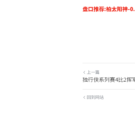
盘口推荐:柏太阳神-0.
上一篇
独行侠系列赛4比2挥
回到网站