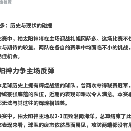
事推荐
冈萨多：历史与现状的碰撞
比赛中，柏太阳神将在主场迎战札幌冈萨多。这场比赛不
念与期待的较量。两队在各自的赛季中均面临不小的挑战
绝佳机会。
阳神力争主场反弹
本足球历史上拥有辉煌战绩的球队，曾两次夺得联赛冠军
传统豪强底蕴的队伍，近期的表现却难以令人满意。本赛
都无法与其过往的辉煌相媲美。
联赛中，柏太阳神主场以2-1击败湘南海洋，总算结束了
体表现来看，球队的疲态依然显而易见，攻防两端都没有