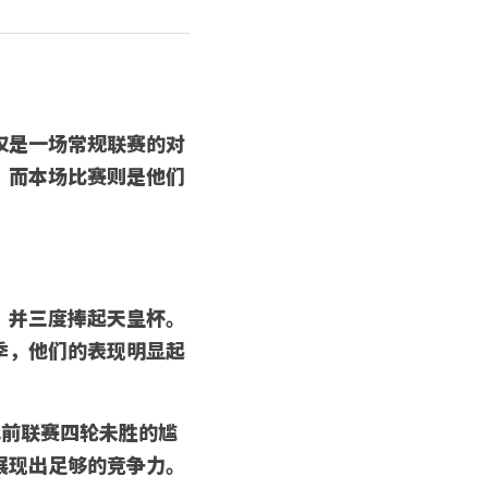
仅是一场常规联赛的对
，而本场比赛则是他们
，并三度捧起天皇杯。
季，他们的表现明显起
此前联赛四轮未胜的尴
展现出足够的竞争力。