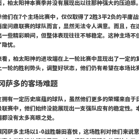
面，柏太阳神本赛季并没有展现出以往那种强大的压迫感
他们在7个主场比赛中，仅仅取得了2胜3平2负的平庸战
两度问鼎联赛的球队而言，显然无法令人满意。而且，在
出一些精彩瞬间，但整体表现往往不够稳定。这种主场不
了隐忧。
来看，柏太阳神的进攻端在上一轮比赛中显现出了一定的
上一轮的胜利势头，调整好状态，他们仍有希望在本场比
冈萨多的客场难题
支拥有一定历史底蕴的球队，虽然他们更多的荣耀来自于
级联赛中，他们始终没能展现出一支强队应有的稳定性。
端都没有太多亮眼之处。
幌冈萨多主场以1-0战胜磐田喜悦，这场胜利对他们来说