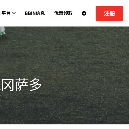
注册
作平台
BBIN信息
优惠领取
幌冈萨多