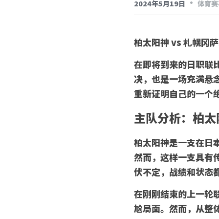
·
2024年5月19日
体育赛
柏太阳神 vs 札幌
在即将到来的日职联
决，也是一场充满悬
重新证明自己的一个
主队分析：柏太
柏太阳神是一支在日
然而，这样一支具有
伏不定，战绩和状态
在刚刚结束的上一轮
尬局面。然而，从整