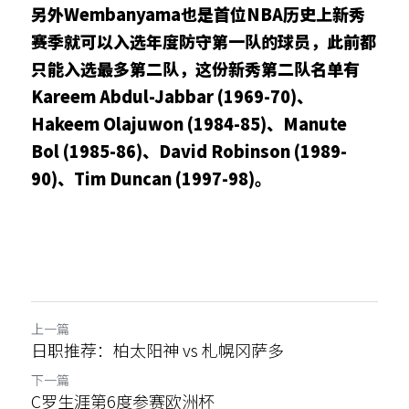
另外Wembanyama也是首位NBA历史上新秀
赛季就可以入选年度防守第一队的球员，此前都
只能入选最多第二队，这份新秀第二队名单有
Kareem Abdul-Jabbar (1969-70)、
Hakeem Olajuwon (1984-85)、Manute 
Bol (1985-86)、David Robinson (1989-
90)、Tim Duncan (1997-98)。
上一篇
日职推荐：柏太阳神 vs 札幌冈萨多
下一篇
C罗生涯第6度参赛欧洲杯