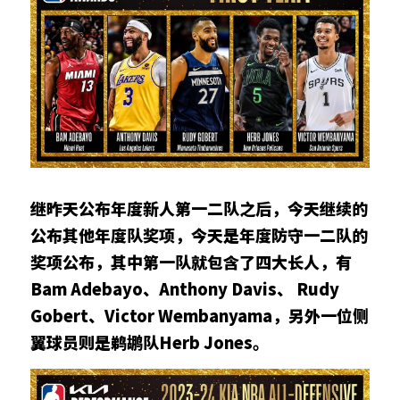
继昨天公布年度新人第一二队之后，今天继续的
公布其他年度队奖项，今天是年度防守一二队的
奖项公布，其中第一队就包含了四大长人，有
Bam Adebayo、Anthony Davis、 Rudy 
Gobert、Victor Wembanyama，另外一位侧
翼球员则是鹈鹕队Herb Jones。